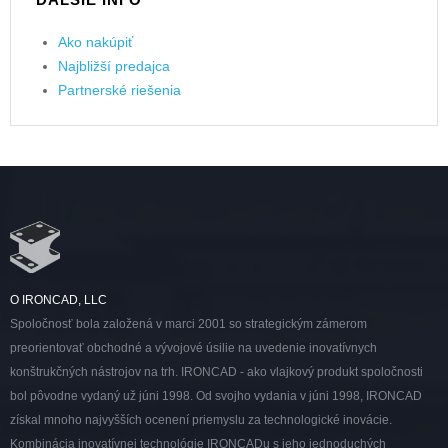
Ako nakúpiť
Najbližší predajca
Partnerské riešenia
O IRONCAD, LLC
Spoločnosť bola založená v marci 2001 so strategickým zámerom
preorientovať obchodné a vývojové úsilie na uvedenie inovatívnych
konštrukčných nástrojov na trh. IRONCAD - ako vlajkový produkt spoločnosti
bol pôvodne vydaný už júni 1998. Od svojho vydania v júni 1998, IRONCAD
získal mnoho najvyšších ocenení priemyslu za technologické inovácie.
Kombinácia inovatívnej technológie IRONCADu s jeho jednoduchých