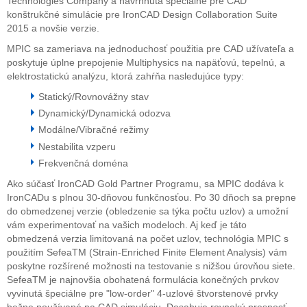
Technologies Company a navrhnutá špeciálne pre CAD
konštrukčné simulácie pre IronCAD Design Collaboration Suite
2015 a novšie verzie.
MPIC sa zameriava na jednoduchosť použitia pre CAD užívateľa a
poskytuje úplne prepojenie Multiphysics na napäťovú, tepelnú, a
elektrostatickú analýzu, ktorá zahŕňa nasledujúce typy:
Statický/Rovnovážny stav
Dynamický/Dynamická odozva
Modálne/Vibračné režimy
Nestabilita vzperu
Frekvenčná doména
Ako súčasť IronCAD Gold Partner Programu, sa MPIC dodáva k
IronCADu s plnou 30-dňovou funkčnosťou. Po 30 dňoch sa prepne
do obmedzenej verzie (obledzenie sa týka počtu uzlov) a umožní
vám experimentovať na vašich modeloch. Aj keď je táto
obmedzená verzia limitovaná na počet uzlov, technológia MPIC s
použitím SefeaTM (Strain-Enriched Finite Element Analysis) vám
poskytne rozšírené možnosti na testovanie s nižšou úrovňou siete.
SefeaTM je najnovšia obohatená formulácia konečných prvkov
vyvinutá špeciálne pre "low-order" 4-uzlové štvorstenové prvky
bežne používané na CAD simuláciu. Dosahuje rovnakú presnosť