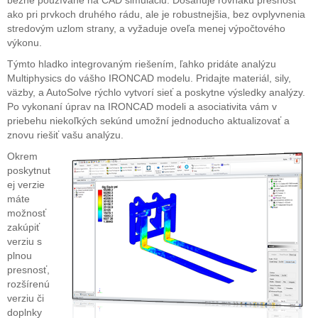
ako pri prvkoch druhého rádu, ale je robustnejšia, bez ovplyvnenia
stredovým uzlom strany, a vyžaduje oveľa menej výpočtového
výkonu.
Týmto hladko integrovaným riešením, ľahko pridáte analýzu
Multiphysics do vášho IRONCAD modelu. Pridajte materiál, sily,
väzby, a AutoSolve rýchlo vytvorí sieť a poskytne výsledky analýzy.
Po vykonaní úprav na IRONCAD modeli a asociativita vám v
priebehu niekoľkých sekúnd umožní jednoducho aktualizovať a
znovu riešiť vašu analýzu.
Okrem
poskytnut
ej verzie
máte
možnosť
zakúpiť
verziu s
plnou
presnosť,
rozšírenú
verziu či
doplnky