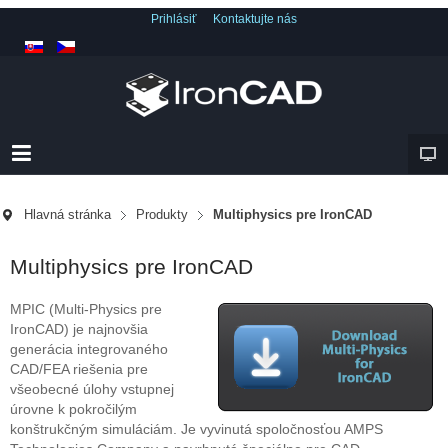
Prihlásiť
Kontaktujte nás
Hlavná stránka
Produkty
Multiphysics pre IronCAD
Multiphysics pre IronCAD
MPIC (Multi-Physics pre
IronCAD) je najnovšia
generácia integrovaného
CAD/FEA riešenia pre
všeobecné úlohy vstupnej
úrovne k pokročilým
konštrukčným simuláciám. Je vyvinutá spoločnosťou AMPS