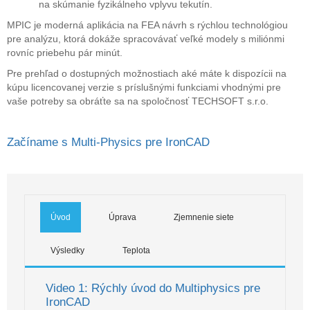
na skúmanie fyzikálneho vplyvu tekutín.
MPIC je moderná aplikácia na FEA návrh s rýchlou technológiou
pre analýzu, ktorá dokáže spracovávať veľké modely s miliónmi
rovníc priebehu pár minút.
Pre prehľad o dostupných možnostiach aké máte k dispozícii na
kúpu licencovanej verzie s príslušnými funkciami vhodnými pre
vaše potreby sa obráťte sa na spoločnosť TECHSOFT s.r.o.
Začíname s Multi-Physics pre IronCAD
Úvod
Úprava
Zjemnenie siete
Výsledky
Teplota
Video 1: Rýchly úvod do Multiphysics pre
IronCAD