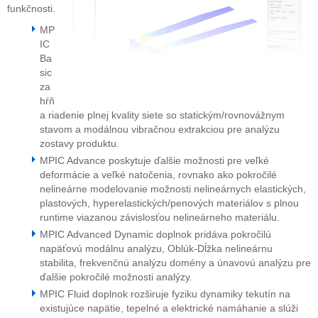
funkčnosti.
MP
IC
Ba
sic
za
hŕň
a riadenie plnej kvality siete so statickým/rovnovážnym
stavom a modálnou vibračnou extrakciou pre analýzu
zostavy produktu.
MPIC Advance poskytuje ďalšie možnosti pre veľké
deformácie a veľké natočenia, rovnako ako pokročilé
nelineárne modelovanie možnosti nelineárnych elastických,
plastových, hyperelastických/penových materiálov s plnou
runtime viazanou závislosťou nelineárneho materiálu.
MPIC Advanced Dynamic doplnok pridáva pokročilú
napäťovú modálnu analýzu, Oblúk-Dĺžka nelineárnu
stabilita, frekvenčnú analýzu domény a únavovú analýzu pre
ďalšie pokročilé možnosti analýzy.
MPIC Fluid doplnok rozširuje fyziku dynamiky tekutín na
existujúce napätie, tepelné a elektrické namáhanie a slúži