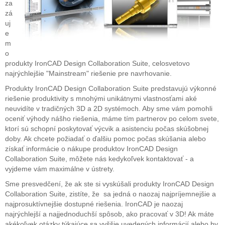
za
zá
uj
e
m
o
produkty IronCAD Design Collaboration Suite, celosvetovo
najrýchlejšie "Mainstream" riešenie pre navrhovanie.
Produkty IronCAD Design Collaboration Suite predstavujú výkonné
riešenie produktivity s mnohými unikátnymi vlastnosťami aké
neuvidíte v tradičných 3D a 2D systémoch. Aby sme vám pomohli
oceniť výhody nášho riešenia, máme tím partnerov po celom svete,
ktorí sú schopní poskytovať výcvik a asistenciu počas skúšobnej
doby. Ak chcete požiadať o ďalšiu pomoc počas skúšania alebo
získať informácie o nákupe produktov IronCAD Design
Collaboration Suite, môžete nás kedykoľvek kontaktovať - a
vyjdeme vám maximálne v ústrety.
Sme presvedčení, že ak ste si vyskúšali produkty IronCAD Design
Collaboration Suite, zistíte, že sa jedná o naozaj najpríjemnejšie a
najprosuktívnejšie dostupné riešenia. IronCAD je naozaj
najrýchlejší a najjednoduchší spôsob, ako pracovať v 3D! Ak máte
akékoľvek otázky týkajúce sa vyššie uvedených informácií alebo by