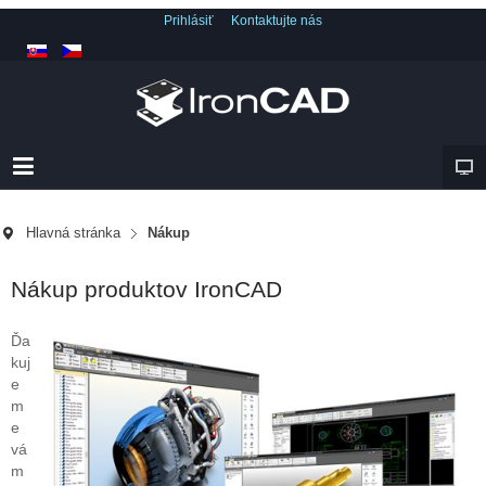
Prihlásiť
Kontaktujte nás
Hlavná stránka
Nákup
Nákup produktov IronCAD
Ďa
kuj
e
m
e
vá
m