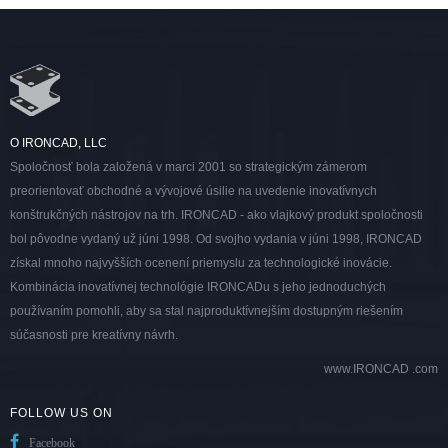
O IRONCAD, LLC
Spoločnosť bola založená v marci 2001 so strategickým zámerom
preorientovať obchodné a vývojové úsilie na uvedenie inovatívnych
konštrukčných nástrojov na trh. IRONCAD - ako vlajkový produkt spoločnosti
bol pôvodne vydaný už júni 1998. Od svojho vydania v júni 1998, IRONCAD
získal mnoho najvyšších ocenení priemyslu za technologické inovácie.
Kombinácia inovatívnej technológie IRONCADu s jeho jednoduchých
používaním pomohli, aby sa stal najproduktívnejším dostupným riešením
súčasnosti pre kreatívny návrh.
www.IRONCAD .com
FOLLOW US ON
Facebook