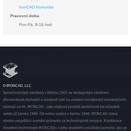
IronCAD Komunita
Pracovní doba
Pon-Pá, 8-16 hod
O IRONCAD, LLC
Společnost byla založena v březnu 2001 se strategickým záměrem
přeorientovat obchodní a vývojové úsilí na uvedení inovativních konstrukčních
nástrojů na trh. IRONCAD - jako vlajkový produkt společnosti byl původně
vydán již červnu 1998. Od svého vydání v červnu 1998, IRONCAD získal
mnoho nejvyšších ocenění průmyslu za technologické inovace. Kombinace
inovativní technologie IRONCADu s jeho snadného používání pomohli, aby se