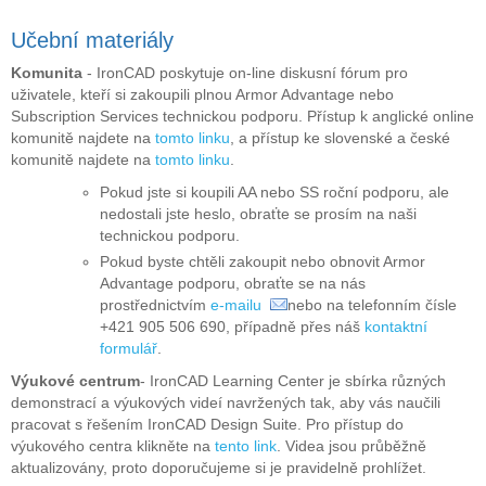
Učební materiály
Komunita
- IronCAD poskytuje on-line diskusní fórum pro
uživatele, kteří si zakoupili plnou Armor Advantage nebo
Subscription Services technickou podporu. Přístup k anglické online
komunitě najdete na
tomto linku
, a přístup ke slovenské a české
komunitě najdete na
tomto linku
.
Pokud jste si koupili AA nebo SS roční podporu, ale
nedostali jste heslo, obraťte se prosím na naši
technickou podporu.
Pokud byste chtěli zakoupit nebo obnovit Armor
Advantage podporu, obraťte se na nás
prostřednictvím
e-mailu
nebo na telefonním čísle
+421 905 506 690, případně přes náš
kontaktní
formulář
.
Výukové centrum
- IronCAD Learning Center je sbírka různých
demonstrací a výukových videí navržených tak, aby vás naučili
pracovat s řešením IronCAD Design Suite. Pro přístup do
výukového centra klikněte na
tento link
. Videa jsou průběžně
aktualizovány, proto doporučujeme si je pravidelně prohlížet.