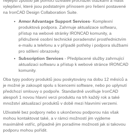
nejlepší způsob jak pomoci uživateli procházet otázkami a hlásit
vylepšení, které jsou podstatným přínosem pro řešení postavené
na IronCAD Design Collaboration Suite.
Armor Advantage Support Services
- Komplexní
produktová podpora. Zahrnuje aktualizace softwaru,
přístup na webové stránky IRONCAD komunity, a
přidružené osobní technické poradenství prostřednictvím
e-mailu a telefonu a v případě potřeby i podpora službami
pro sdílení obrazovky.
Subscription Services
- Předplacené služby zahrnující
aktualizaci softwaru a přístup k webové stránce IRONCAD
komunity.
Oba typy podory produktů jsou poskytovány na dobu 12 měsíců a
je možné je zakoupit spolu s licencemi software, nebo po uplynutí
předchozí smlouvy o podpoře. Standardně uvolňuje IronCAD
alespoň 1 novou hlavní verzi produktu na trh každý rok a také
množství aktualizací produktů v době mezi hlavními verzemi.
Uživatelé bez podpory nebo s ukončenou podporou nás však
mohou kontaktovat také, a v rámci možností jim vyjdeme
maximálně vstříc, případně jim poradíme možnosti jak si takovou
podporu mohou pořídit.