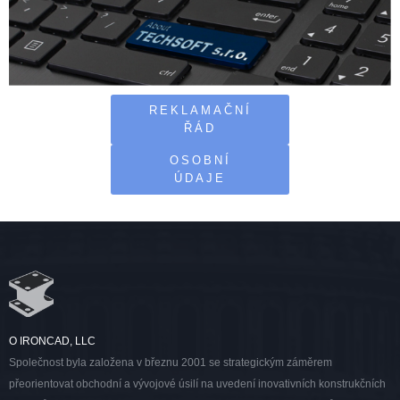
REKLAMAČNÍ
ŘÁD
OSOBNÍ
ÚDAJE
O IRONCAD, LLC
Společnost byla založena v březnu 2001 se strategickým záměrem
přeorientovat obchodní a vývojové úsilí na uvedení inovativních konstrukčních