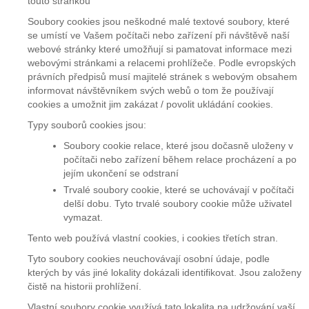
touto stránkou
Soubory cookies jsou neškodné malé textové soubory, které
se umístí ve Vašem počítači nebo zařízení při návštěvě naší
webové stránky které umožňují si pamatovat informace mezi
webovými stránkami a relacemi prohlížeče. Podle evropských
právních předpisů musí majitelé stránek s webovým obsahem
informovat návštěvníkem svých webů o tom že používají
cookies a umožnit jim zakázat / povolit ukládání cookies.
Typy souborů cookies jsou:
Soubory cookie relace, které jsou dočasně uloženy v
počítači nebo zařízení během relace procházení a po
jejím ukončení se odstraní
Trvalé soubory cookie, které se uchovávají v počítači
delší dobu. Tyto trvalé soubory cookie může uživatel
vymazat.
Tento web používá vlastní cookies, i cookies třetích stran.
Tyto soubory cookies neuchovávají osobní údaje, podle
kterých by vás jiné lokality dokázali identifikovat. Jsou založeny
čistě na historii prohlížení.
Vlastní soubory cookie využívá tato lokalita na udržování vaší