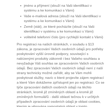
jméno a příjmení (slouží na Vaši identifikaci v
systému a ke komunikaci s Vámi)
Vaše e-mailová adresa (slouží na Vaši identifikaci v
systému a ke komunikaci s Vámi)
Země (stát), ze které pocházíte (slouží na Vaši
identifikaci v systému a ke komunikaci s Vámi)
volitelně telefonní číslo (pro rychlejší kontakt s Vámi)
Pro registraci na našich stránkách, v souladu s §13
zákona, je zpracování Vašich osobních údajů pro potřeby
poskytování vyšší úrovně podpory, související s
nabízenými produkty zákonně i bez Vašeho souhlasu a
nevyžaduje Váš souhlas se zpracováním Vašich osobních
údajů. Bez zpracování Vašich osobních údajů není z naší
strany technicky možné zařídit, aby se Vám mohli
poskytovat služby, navíc o které projevíte zájem registrací
a které Vám dokážeme zpřístupnit jen po registraci. Co se
týče zpracování dalších osobních údajů na těchto
stránkách, kromě již zmíněných oblastí a kromě již
zmíněných formulářů - další oblastí tečnou k v určitých
případech zpracování osobních údajů je oblast cookies,
kterým je věnována samostatná oblast v tomto