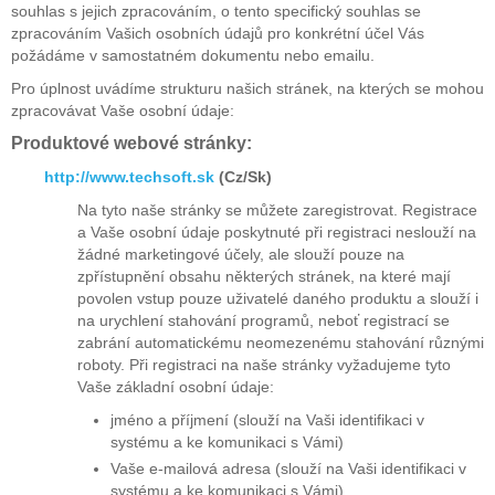
souhlas s jejich zpracováním, o tento specifický souhlas se
zpracováním Vašich osobních údajů pro konkrétní účel Vás
požádáme v samostatném dokumentu nebo emailu.
Pro úplnost uvádíme strukturu našich stránek, na kterých se mohou
zpracovávat Vaše osobní údaje:
Produktové webové stránky:
http://www.techsoft.sk
(Cz/Sk)
Na tyto naše stránky se můžete zaregistrovat. Registrace
a Vaše osobní údaje poskytnuté při registraci neslouží na
žádné marketingové účely, ale slouží pouze na
zpřístupnění obsahu některých stránek, na které mají
povolen vstup pouze uživatelé daného produktu a slouží i
na urychlení stahování programů, neboť registrací se
zabrání automatickému neomezenému stahování různými
roboty. Při registraci na naše stránky vyžadujeme tyto
Vaše základní osobní údaje:
jméno a příjmení (slouží na Vaši identifikaci v
systému a ke komunikaci s Vámi)
Vaše e-mailová adresa (slouží na Vaši identifikaci v
systému a ke komunikaci s Vámi)