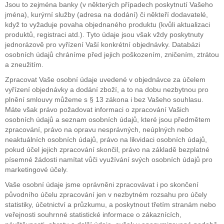
Jsou to zejména banky (v některých případech poskytnutí Vašeho
jména), kurýrní služby (adresa na dodání) či někteří dodavatelé,
když to vyžaduje povaha objednaného produktu (kvůli aktualizaci
produktů, registraci atd.). Tyto údaje jsou však vždy poskytnuty
jednorázově pro vyřízení Vaší konkrétní objednávky. Databázi
osobních údajů chráníme před jejich poškozením, zničením, ztrátou
a zneužitím.
Zpracovat Vaše osobní údaje uvedené v objednávce za účelem
vyřízení objednávky a dodání zboží, a to na dobu nezbytnou pro
plnění smlouvy můžeme s § 13 zákona i bez Vašeho souhlasu.
Máte však právo požadovat informaci o zpracování Vašich
osobních údajů a seznam osobních údajů, které jsou předmětem
zpracování, právo na opravu nesprávných, neúplných nebo
neaktuálních osobních údajů, právo na likvidaci osobních údajů,
pokud účel jejich zpracování skončil, právo na základě bezplatné
písemné žádosti namítat vůči využívání svých osobních údajů pro
marketingové účely.
Vaše osobní údaje jsme oprávněni zpracovávat i po skončení
původního účelu zpracování jen v nezbytném rozsahu pro účely
statistiky, účetnictví a průzkumu, a poskytnout třetím stranám nebo
veřejnosti souhrnné statistické informace o zákaznících,