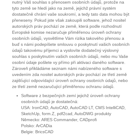
nutný Váš souhlas s přenosem osobních údajů, protože na
tyto země se hledí jako na země, jejichž právní systém
dostatečně chrání vaše soukromí, a tedy tato data mohou být
přeneseny. Pokud jste však zakoupili software, jehož nositel
autorských práv pochází ze země, která podle rozhodnutí
Evropské komise nezaručuje přiměřenou úroveň ochrany
osobních údajů, vysvětlíme Vám rizika takového přenosu a
buď s námi podepíšete smlouvu o poskytnutí vašich osobních
údajů takovému příjemci a vyslovíte dodatečný výslovný
souhlas s poskytnutím vašich osobních údajů, nebo mu Vaše
osobní údaje pošlete vy přímo při aktivaci daného software.
Zároveň přikládáme seznam námi nabízeného software s
uvedením zda nositel autorských práv pochází ze třetí země
zajišťující odpovídající úroveň ochrany osobních údajů, nebo
ze třetí země nezaručující přiměřenou ochranu údajů.
Software z bezpečných zemí jejichž úroveň ochrany
osobních údajů je dostatečná:
USA: IronCAD, AutoCAD, AutoCAD LT, CMS IntelliCAD,
SketchUp, form.Z, pdf2cad, AutoDWG produkty
Německo: ARES Commander, CADprofi
Polsko: ArCADia
Belgie: BricsCAD