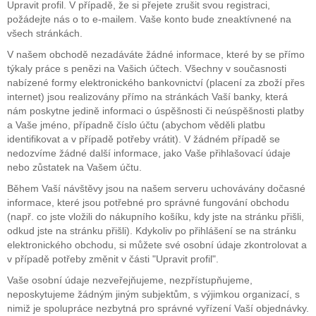
Upravit profil. V případě, že si přejete zrušit svou registraci,
požádejte nás o to e-mailem. Vaše konto bude zneaktívnené na
všech stránkách.
V našem obchodě nezadáváte žádné informace, které by se přímo
týkaly práce s penězi na Vašich účtech. Všechny v současnosti
nabízené formy elektronického bankovnictví (placení za zboží přes
internet) jsou realizovány přímo na stránkách Vaší banky, která
nám poskytne jedině informaci o úspěšnosti či neúspěšnosti platby
a Vaše jméno, případně číslo účtu (abychom věděli platbu
identifikovat a v případě potřeby vrátit). V žádném případě se
nedozvíme žádné další informace, jako Vaše přihlašovací údaje
nebo zůstatek na Vašem účtu.
Během Vaší návštěvy jsou na našem serveru uchovávány dočasné
informace, které jsou potřebné pro správné fungování obchodu
(např. co jste vložili do nákupního košíku, kdy jste na stránku přišli,
odkud jste na stránku přišli). Kdykoliv po přihlášení se na stránku
elektronického obchodu, si můžete své osobní údaje zkontrolovat a
v případě potřeby změnit v části "Upravit profil".
Vaše osobní údaje nezveřejňujeme, nezpřístupňujeme,
neposkytujeme žádným jiným subjektům, s výjimkou organizací, s
nimiž je spolupráce nezbytná pro správné vyřízení Vaší objednávky.