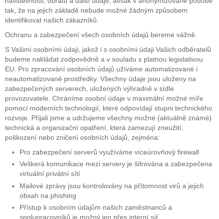
návštěvnosti, obratu a další údaje, avšak v anonymizované podobě
tak, že na jejich základě nebude možné žádným způsobem
identifikovat našich zákazníků.
Ochranu a zabezpečení všech osobních údajů bereme vážně.
S Vašimi osobními údaji, jakož i s osobními údaji Vašich odběratelů
budeme nakládat zodpovědně a v souladu s platnou legislativou
EU. Pro zpracování osobních údajů užíváme automatizované i
neautomatizované prostředky. Všechny údaje jsou uloženy na
zabezpečených serverech, uložených výhradně v sídle
provozovatele. Chráníme osobní údaje v maximální možné míře
pomocí moderních technologií, které odpovídají stupni technického
rozvoje. Přijali jsme a udržujeme všechny možné (aktuálně známé)
technická a organizační opatření, která zamezují zneužití,
poškození nebo zničení osobních údajů, zejména:
Pro zabezpečení serverů využíváme víceúrovňový firewall
Veškerá komunikace mezi servery je šifrována a zabezpečena
virtuální privátní sítí
Mailové zprávy jsou kontrolovány na přítomnost virů a jejich
obsah na phishing
Přístup k osobním údajům našich zaměstnanců a
spolupracovníků je možný jen přes interní síť.