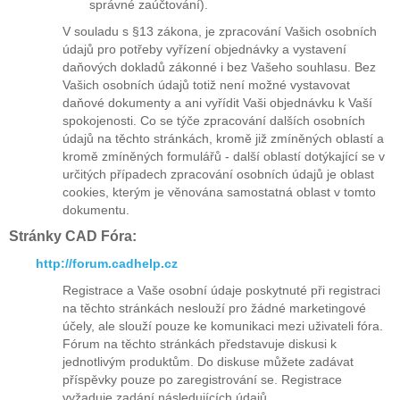
správné zaúčtování).
V souladu s §13 zákona, je zpracování Vašich osobních
údajů pro potřeby vyřízení objednávky a vystavení
daňových dokladů zákonné i bez Vašeho souhlasu. Bez
Vašich osobních údajů totiž není možné vystavovat
daňové dokumenty a ani vyřídit Vaši objednávku k Vaší
spokojenosti. Co se týče zpracování dalších osobních
údajů na těchto stránkách, kromě již zmíněných oblastí a
kromě zmíněných formulářů - další oblastí dotýkající se v
určitých případech zpracování osobních údajů je oblast
cookies, kterým je věnována samostatná oblast v tomto
dokumentu.
Stránky CAD Fóra:
http://forum.cadhelp.cz
Registrace a Vaše osobní údaje poskytnuté při registraci
na těchto stránkách neslouží pro žádné marketingové
účely, ale slouží pouze ke komunikaci mezi uživateli fóra.
Fórum na těchto stránkách představuje diskusi k
jednotlivým produktům. Do diskuse můžete zadávat
příspěvky pouze po zaregistrování se. Registrace
vyžaduje zadání následujících údajů