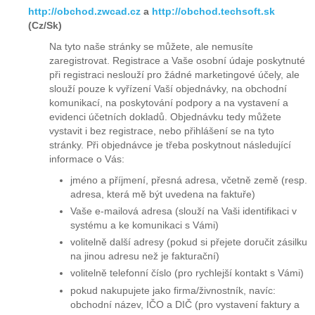
http://obchod.zwcad.cz
a
http://obchod.techsoft.sk
(Cz/Sk)
Na tyto naše stránky se můžete, ale nemusíte
zaregistrovat. Registrace a Vaše osobní údaje poskytnuté
při registraci neslouží pro žádné marketingové účely, ale
slouží pouze k vyřízení Vaší objednávky, na obchodní
komunikací, na poskytování podpory a na vystavení a
evidenci účetních dokladů. Objednávku tedy můžete
vystavit i bez registrace, nebo přihlášení se na tyto
stránky. Při objednávce je třeba poskytnout následující
informace o Vás:
jméno a příjmení, přesná adresa, včetně země (resp.
adresa, která mě být uvedena na faktuře)
Vaše e-mailová adresa (slouží na Vaši identifikaci v
systému a ke komunikaci s Vámi)
volitelně další adresy (pokud si přejete doručit zásilku
na jinou adresu než je fakturační)
volitelně telefonní číslo (pro rychlejší kontakt s Vámi)
pokud nakupujete jako firma/živnostník, navíc:
obchodní název, IČO a DIČ (pro vystavení faktury a