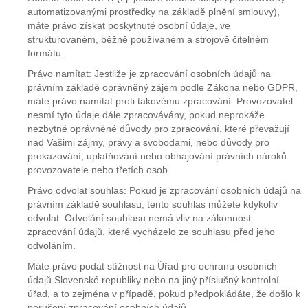
automatizovanými prostředky na základě plnění smlouvy),
máte právo získat poskytnuté osobní údaje, ve
strukturovaném, běžně používaném a strojově čitelném
formátu.
Právo namítat: Jestliže je zpracování osobních údajů na
právním základě oprávněný zájem podle Zákona nebo GDPR,
máte právo namítat proti takovému zpracování. Provozovatel
nesmí tyto údaje dále zpracovávány, pokud neprokáže
nezbytné oprávněné důvody pro zpracování, které převažují
nad Vašimi zájmy, právy a svobodami, nebo důvody pro
prokazování, uplatňování nebo obhajování právních nároků
provozovatele nebo třetích osob.
Právo odvolat souhlas: Pokud je zpracování osobních údajů na
právním základě souhlasu, tento souhlas můžete kdykoliv
odvolat. Odvolání souhlasu nemá vliv na zákonnost
zpracování údajů, které vycházelo ze souhlasu před jeho
odvoláním.
Máte právo podat stížnost na Úřad pro ochranu osobních
údajů Slovenské republiky nebo na jiný příslušný kontrolní
úřad, a to zejména v případě, pokud předpokládáte, že došlo k
porušení zpracování osobních údajů.