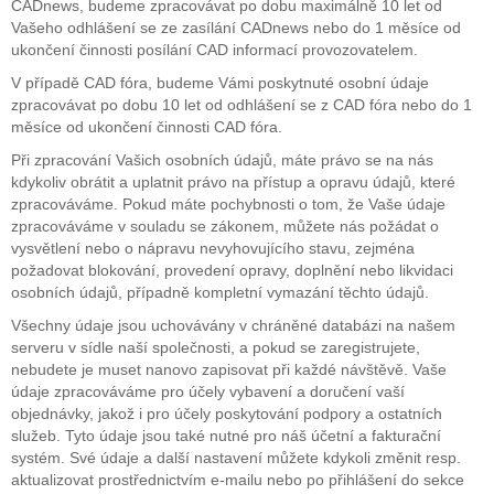
CADnews, budeme zpracovávat po dobu maximálně 10 let od
Vašeho odhlášení se ze zasílání CADnews nebo do 1 měsíce od
ukončení činnosti posílání CAD informací provozovatelem.
V případě CAD fóra, budeme Vámi poskytnuté osobní údaje
zpracovávat po dobu 10 let od odhlášení se z CAD fóra nebo do 1
měsíce od ukončení činnosti CAD fóra.
Při zpracování Vašich osobních údajů, máte právo se na nás
kdykoliv obrátit a uplatnit právo na přístup a opravu údajů, které
zpracováváme. Pokud máte pochybnosti o tom, že Vaše údaje
zpracováváme v souladu se zákonem, můžete nás požádat o
vysvětlení nebo o nápravu nevyhovujícího stavu, zejména
požadovat blokování, provedení opravy, doplnění nebo likvidaci
osobních údajů, případně kompletní vymazání těchto údajů.
Všechny údaje jsou uchovávány v chráněné databázi na našem
serveru v sídle naší společnosti, a pokud se zaregistrujete,
nebudete je muset nanovo zapisovat při každé návštěvě. Vaše
údaje zpracováváme pro účely vybavení a doručení vaší
objednávky, jakož i pro účely poskytování podpory a ostatních
služeb. Tyto údaje jsou také nutné pro náš účetní a fakturační
systém. Své údaje a další nastavení můžete kdykoli změnit resp.
aktualizovat prostřednictvím e-mailu nebo po přihlášení do sekce