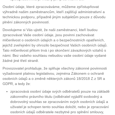
Osobní údaje, které zpracováváme, můžeme zpřístupňovat
výhradně našim zaměstnancům, kteří zajišťují administrativní a
technickou podporu, případně jiným subjektům pouze z důvodu
plnění zákonných povinností.
Dovolujeme si Vás ujistit, že naši zaměstnanci, kteří budou
zpracovávat Vaše osobní údaje, jsou povinni zachovávat
mlčenlivost o osobních údajích a o bezpečnostních opatřeních,
jejichž zveřejnění by ohrozilo bezpečnost Vašich osobních údajů.
Tato mlčenlivost přitom trvá i po skončení závazkových vztahů s
námi. Bez vašeho souhlasu nebudou vaše osobní údaje vydané
žádné jiné třetí straně.
Provozovatel prohlašuje, že splňuje všechny zákonné povinnosti
vyžadované platnou legislativou, zejména Zákonem o ochraně
osobních údajů a o změně některých zákonů 18/2018 Z.z SR a
GDPR, a tedy že:
zpracovává osobní údaje svých odběratelů pouze na základě
zákonného právního titulu (odběratel vyjádřil svobodný a
dobrovolný souhlas se zpracováním svých osobních údajů a
uživatel je schopen tento souhlas doložit, nebo je zpracování
osobních údajů odběratele nezbytné pro splnění smlouvy,