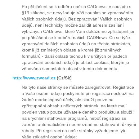
Po přihlášení se k odběru našich CADnews, v souladu s
§13 zákona, se nevyžaduje Váš souhlas se zpracováním
Vašich osobních údajů. Bez zpracování Vašich osobních
údajů, není technicky možné zařídit adresní zasílání
vybraných CADnews, které Vám dokážeme zpřístupnit jen
po přihlášení se k odběru našich CADNews. Co se týče
zpracování dalších osobních údajů na těchto stránkách,
kromě již zmíněných oblastí a kromě již zmíněných
formulářů - další oblastí tečnou k v určitých případech
zpracování osobních údajů je oblast cookies, kterým je
věnována samostatná oblast v tomto dokumentu.
http://www.zwcad.cz
(Cz/Sk)
Na tyto naše stránky se můžete zaregistrovat. Registrace
a Vaše osobní údaje poskytnuté při registraci neslouží na
žádné marketingové účely, ale slouží pouze na
zpřístupnění obsahu některých stránek, na které mají
povolen vstup pouze uživatelé daného produktu a slouží i
na urychlení stahování programů, neboť registrací se
zabrání automatickému neomezenému stahování různými
roboty. Při registraci na naše stránky vyžadujeme tyto
Vaše základní osobní údaje: