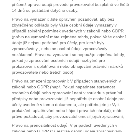
přičemž opravu údajů provede provozovatel bezplatně ve lhůtě
14 dnů od požádání dotyčné osoby,
Právo na vymazání: Jste oprávněn požadovat, aby bez
zbytečného odkladu byly Vaše osobní údaje vymazány v
případě splnění podmínek uvedených v zákoně nebo GDPR
(právo na vymazání máte zejména tehdy, pokud Vaše osobní
údaje již nejsou potřebné pro účely, pro které byly
zpracovávány , nebo se osobní údaje zpracovávaly
nezákonně. Právo na vymazání se nepoužije zejména tehdy,
pokud je zpracování osobních údajů nezbytné pro
prokazování, uplatňování nebo obhajování právních nároků
provozovatele nebo třetích osob),
Právo na omezení zpracování: V případech stanovených v
zákoně nebo GDPR (např. Pokud napadnete správnost
osobních údajů nebo zpracování není v souladu s právními
předpisy nebo provozovatel již nepotřebuje osobní údaje pro
účely uvedené v tomto dokumentu, ale potřebujete je Vy k
prokázání, uplatňování nebo hájení právních nároků), máte
právo požadovat, aby provozovatel omezil jejich zpracování,
Právo na přenositelnost údajů: V případech uvedených v
zákoně nebo GDPR (t.j. jestliže osobní údaje zpracovávány