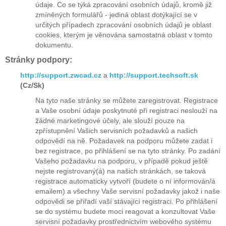
údaje. Co se týká zpracování osobních údajů, kromě již
zmíněných formulářů - jediná oblast dotýkající se v
určitých případech zpracování osobních údajů je oblast
cookies, kterým je věnována samostatná oblast v tomto
dokumentu.
Stránky podpory:
http://support.zwcad.cz
a
http://support.techsoft.sk
(Cz/Sk)
Na tyto naše stránky se můžete zaregistrovat. Registrace
a Vaše osobní údaje poskytnuté při registraci neslouží na
žádné marketingové účely, ale slouží pouze na
zpřístupnění Vašich servisních požadavků a našich
odpovědí na ně. Požadavek na podporu můžete zadat i
bez registrace, po přihlášení se na tyto stránky. Po zadání
Vašeho požadavku na podporu, v případě pokud ještě
nejste registrovaný(á) na našich stránkách, se taková
registrace automaticky vytvoří (budete o ní informován/á
emailem) a všechny Vaše servisní požadavky jakož i naše
odpovědi se přiřadí vaší stávající registraci. Po přihlášení
se do systému budete moci reagovat a konzultovat Vaše
servisní požadavky prostřednictvím webového systému