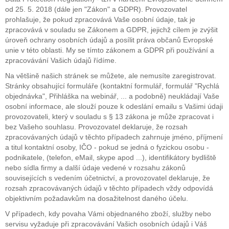
od 25. 5. 2018 (dále jen "Zákon" a GDPR). Provozovatel
prohlašuje, že pokud zpracovává Vaše osobní údaje, tak je
zpracovává v souladu se Zákonem a GDPR, jejichž cílem je zvýšit
úroveň ochrany osobních údajů a posílit práva občanů Evropské
unie v této oblasti. My se tímto zákonem a GDPR při používání a
zpracovávání Vašich údajů řídíme.
Na většině našich stránek se můžete, ale nemusíte zaregistrovat.
Stránky obsahující formuláře (kontaktní formulář, formulář "Rychlá
objednávka", Přihláška na webinář, ... a podobně) neukládají Vaše
osobní informace, ale slouží pouze k odeslání emailu s Vašimi údaji
provozovateli, který v souladu s § 13 zákona je může zpracovat i
bez Vašeho souhlasu. Provozovatel deklaruje, že rozsah
zpracovávaných údajů v těchto případech zahrnuje jméno, příjmení
a titul kontaktní osoby, IČO - pokud se jedná o fyzickou osobu -
podnikatele, (telefon, eMail, skype apod ...), identifikátory bydliště
nebo sídla firmy a další údaje vedené v rozsahu zákonů
souvisejících s vedením účetnictví, a provozovatel deklaruje, že
rozsah zpracovávaných údajů v těchto případech vždy odpovídá
objektivním požadavkům na dosažitelnost daného účelu.
V případech, kdy povaha Vámi objednaného zboží, služby nebo
servisu vyžaduje při zpracovávání Vašich osobních údajů i Váš