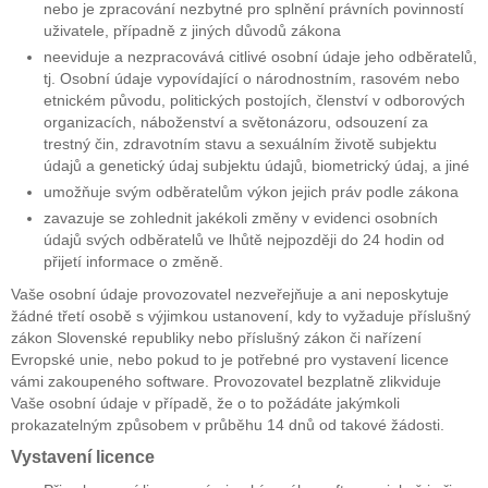
nebo je zpracování nezbytné pro splnění právních povinností
uživatele, případně z jiných důvodů zákona
neeviduje a nezpracovává citlivé osobní údaje jeho odběratelů,
tj. Osobní údaje vypovídající o národnostním, rasovém nebo
etnickém původu, politických postojích, členství v odborových
organizacích, náboženství a světonázoru, odsouzení za
trestný čin, zdravotním stavu a sexuálním životě subjektu
údajů a genetický údaj subjektu údajů, biometrický údaj, a jiné
umožňuje svým odběratelům výkon jejich práv podle zákona
zavazuje se zohlednit jakékoli změny v evidenci osobních
údajů svých odběratelů ve lhůtě nejpozději do 24 hodin od
přijetí informace o změně.
Vaše osobní údaje provozovatel nezveřejňuje a ani neposkytuje
žádné třetí osobě s výjimkou ustanovení, kdy to vyžaduje příslušný
zákon Slovenské republiky nebo příslušný zákon či nařízení
Evropské unie, nebo pokud to je potřebné pro vystavení licence
vámi zakoupeného software. Provozovatel bezplatně zlikviduje
Vaše osobní údaje v případě, že o to požádáte jakýmkoli
prokazatelným způsobem v průběhu 14 dnů od takové žádosti.
Vystavení licence