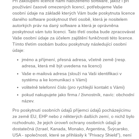
Při zakoupení licence námi nabízeného software, jakož i při
používání časově omezených licencí, potřebujeme Vaše
osobní údaje na základě kterých Vám bude poskytnuta licence
daného software poskytnout třetí osobě, která je nositelem
autorkých práv na daný software a která je oprávněna
poskytnout vám tuto licenci. Tato třetí osoba bude zpracovávat
Vaše osobní údaje za účelem zajištění funkčnosti této licence.
Tímto třetím osobám budou poskytnuty následující osobní
údaje:
jméno a příjmení, přesná adresa, včetně země (resp.
adresa, která mě být uvedena na licenci)
Vaše e-mailová adresa (slouží na Vaši identifikaci v
systému a ke komunikaci s Vámi)
volitelně telefonní číslo (pro rychlejší kontakt s Vámi)
pokud nakupujete jako firma / živnostník, navíc: obchodní
název.
Pro poskytnutí osobních údajů příjemci údajů pocházejícímu
ze země EU, EHP nebo z některých dalších zemí, o nichž bylo
rozhodnuto, že jejich úroveň ochrany osobních údajů je
dostatečná (Izrael, Kanada, Monako, Argentina, Švýcarsko,
USA - společnosti, které se přihlásily k "Privacy Shield"), není