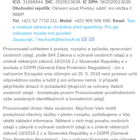
IČO
: 31668844,
DIČ
: 2020513638,
IČ DPH
: SK2020513638,
Obchodní rejstřík
: Okresní soud Prešov, oddíl: sro,vložka č.:
988/P,
Tel
: +421 52 7710 211,
Mobil
: +421 905 506 690,
Email
:
Tato
e-mailová adresa je chráněna před spamboty. Pro její
zobrazení musíte mít povolen
Javascript.
.">
techsoft@techsoft.sk
.
Provozovatel vzhledem k povaze, rozsahu a způsobu zpracování
osobních údajů, podle §44 Zákona o ochraně osobních údajů a o
změně některých zákonů 18/2018 Z.z Slovenské Republiky a v
souladu s GDPR (General Data Protection Regulation) - tzn s
nařízením Evropské unie účinným od 25. 5. 2018 není povinen určit
odpovědnou osobu a tudíž ji ani určenou nemá. V případě
jakýchkoliv dotazů či požadavků týkajících se ochrany Vašich
osobních údajů - kontaktujte prosím Provozovatele prostřednictvím
výše uvedených identifikačních a kontaktních údajů
Provozovatel chrání Vaše soukromí. Abychom Vám mohli
poskytnout všechny služby v plném rozsahu, potřebujeme o Vás
vědět základní informace. Některé z nich mají povahu osobních
údajů v zákoně o ochraně osobních údajů a o změně některých
zákonů 18/2018 Z.z a Slovenské Republiky a v GDPR (General
Data Protection Regulation) - tzn v nařízení Evropské unie účinném