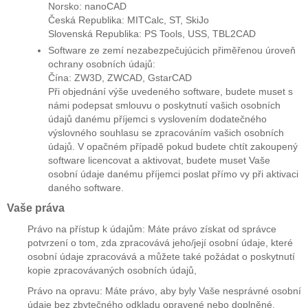
Norsko: nanoCAD
Česká Republika: MITCalc, ST, SkiJo
Slovenská Republika: PS Tools, USS, TBL2CAD
Software ze zemí nezabezpečujúcich přiměřenou úroveň
ochrany osobních údajů:
Čína: ZW3D, ZWCAD, GstarCAD
Při objednání výše uvedeného software, budete muset s
námi podepsat smlouvu o poskytnutí vašich osobních
údajů danému příjemci s vyslovením dodatečného
výslovného souhlasu se zpracováním vašich osobních
údajů. V opačném případě pokud budete chtít zakoupený
software licencovat a aktivovat, budete muset Vaše
osobní údaje danému příjemci poslat přímo vy při aktivaci
daného software.
Vaše práva
Právo na přístup k údajům: Máte právo získat od správce
potvrzení o tom, zda zpracovává jeho/její osobní údaje, které
osobní údaje zpracovává a můžete také požádat o poskytnutí
kopie zpracovávaných osobních údajů,
Právo na opravu: Máte právo, aby byly Vaše nesprávné osobní
údaje bez zbytečného odkladu opravené nebo doplněné,