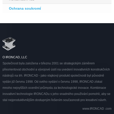
Ochrana soukromí
O IRONCAD, LLC
Společnost byla založena v březnu 2001 se strategickým záměrem
přeorientovat obchodní a vývojové úsilí na uvedení inovativních konstrukčních
nástrojů na trh. IRONCAD - jako vlajkový produkt společnosti byl původně
vydán již červnu 1998. Od svého vydání v červnu 1998, IRONCAD získal
mnoho nejvyšších ocenění průmyslu za technologické inovace. Kombinace
inovativní technologie IRONCADu s jeho snadného používání pomohli, aby se
stal nejproduktivnějším dostupným řešením současnosti pro kreativní návrh.
www.IRONCAD .com